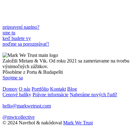
Branding & Marketing
FOP Slovakia
Branding & Marketing
pripravení naplno?
sme tu
keď budete vy
poďme sa porozprávať!
Založili Miriam & Vik. Od roku 2021 sa zameriavame na tvorbu
výnimočných zážitkov.
Pôsobíme z Porta & Budapešti
Spojme sa
Domov
O nás
Portfólio
Kontakt
Blog
Cenové balíky
Právne informácie
Naberáme nových ľudí!
hello@markwetrust.com
@mwtcollective
© 2024 Navrhol & nakódoval
Mark We Trust