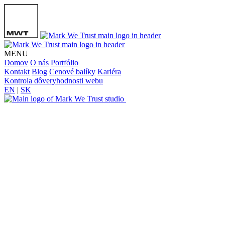
MENU
Domov
O nás
Portfólio
Kontakt
Blog
Cenové balíky
Kariéra
Kontrola dôveryhodnosti webu
EN
|
SK
Duckinger
Marketing
Duckinger
Marketing
Duckinger
Marketing
Duckinger